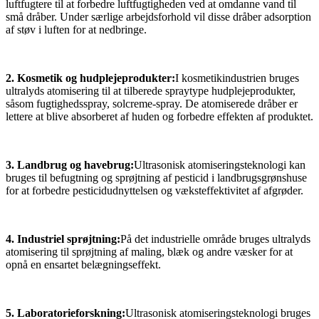
luftfugtere til at forbedre luftfugtigheden ved at omdanne vand til
små dråber. Under særlige arbejdsforhold vil disse dråber adsorption
af støv i luften for at nedbringe.
2. Kosmetik og hudplejeprodukter:
I kosmetikindustrien bruges
ultralyds atomisering til at tilberede spraytype hudplejeprodukter,
såsom fugtighedsspray, solcreme-spray. De atomiserede dråber er
lettere at blive absorberet af huden og forbedre effekten af ​​produktet.
3. Landbrug og havebrug:
Ultrasonisk atomiseringsteknologi kan
bruges til befugtning og sprøjtning af pesticid i landbrugsgrønshuse
for at forbedre pesticidudnyttelsen og væksteffektivitet af afgrøder.
4. Industriel sprøjtning:
På det industrielle område bruges ultralyds
atomisering til sprøjtning af maling, blæk og andre væsker for at
opnå en ensartet belægningseffekt.
5. Laboratorieforskning:
Ultrasonisk atomiseringsteknologi bruges