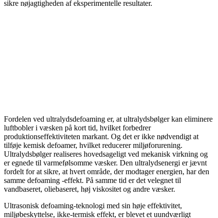
sikre nøjagtigheden af ​​eksperimentelle resultater.
Fordelen ved ultralydsdefoaming er, at ultralydsbølger kan eliminere
luftbobler i væsken på kort tid, hvilket forbedrer
produktionseffektiviteten markant. Og det er ikke nødvendigt at
tilføje kemisk defoamer, hvilket reducerer miljøforurening.
Ultralydsbølger realiseres hovedsageligt ved mekanisk virkning og
er egnede til varmefølsomme væsker. Den ultralydsenergi er jævnt
fordelt for at sikre, at hvert område, der modtager energien, har den
samme defoaming -effekt. På samme tid er det velegnet til
vandbaseret, oliebaseret, høj viskositet og andre væsker.
Ultrasonisk defoaming-teknologi med sin høje effektivitet,
miljøbeskyttelse, ikke-termisk effekt, er blevet et uundværligt