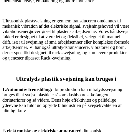
medicinsk udstyr, emballering og andre industrier.
Ultrasonisk plastsvejsning er gennem transduceren omdannes til
mekanisk vibration af det elektriske signal, svejsningshoved vil være
vibrationsenergioverførsel til plastens arbejdsemne. Vores håndsvejs
fakkel er designet til at være let og fleksibel, velegnet til manuel
drift, især til svejsning af små arbejdsemner eller komplekse formede
arbejdsemner. Vi har også ultralydstransducere, vibratorer og horn,
der er specifikt designet til rack -svejsning, og kan levere produkter
og tjenester tilpasset Rack -svejsning.
Ultralyds plastik svejsning kan bruges i
1.Automotiv fremstilling:
I bilproduktion kan ultralydssvejsning
bruges til at svejse plastdele såsom dashboards, kofangere,
dørinteriører og så videre. Dens høje effektivitet og pålidelige
ydeevne kan fuldt ud opfylde bilindustrien på svejsekvaliteten af ​​
ultrahøj krav.
2. elektroniske og elektriske apparater:
Ultrasonisk