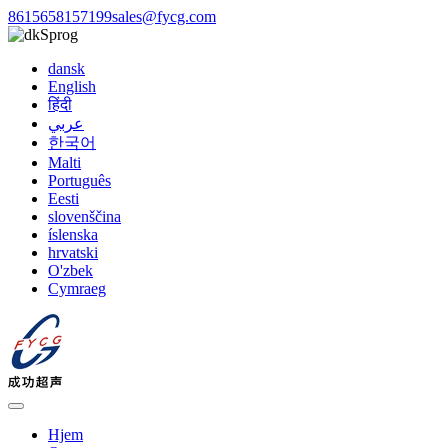
8615658157199
sales@fycg.com
Sprog
dansk
English
हिंदी
عربي
한국어
Malti
Português
Eesti
slovenščina
íslenska
hrvatski
O'zbek
Cymraeg
Hjem