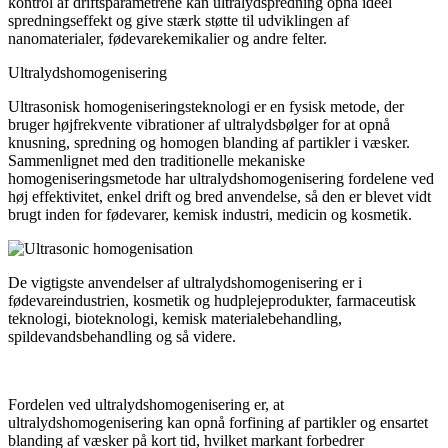
kontrol af driftsparametrene kan ultralydspredning opnå ideel
spredningseffekt og give stærk støtte til udviklingen af ​​
nanomaterialer, fødevarekemikalier og andre felter.
Ultralydshomogenisering
Ultrasonisk homogeniseringsteknologi er en fysisk metode, der
bruger højfrekvente vibrationer af ultralydsbølger for at opnå
knusning, spredning og homogen blanding af partikler i væsker.
Sammenlignet med den traditionelle mekaniske
homogeniseringsmetode har ultralydshomogenisering fordelene ved
høj effektivitet, enkel drift og bred anvendelse, så den er blevet vidt
brugt inden for fødevarer, kemisk industri, medicin og kosmetik.
De vigtigste anvendelser af ultralydshomogenisering er i
fødevareindustrien, kosmetik og hudplejeprodukter, farmaceutisk
teknologi, bioteknologi, kemisk materialebehandling,
spildevandsbehandling og så videre.
Fordelen ved ultralydshomogenisering er, at
ultralydshomogenisering kan opnå forfining af partikler og ensartet
blanding af væsker på kort tid, hvilket markant forbedrer