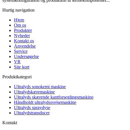
systemkonfiguration og produktion af kernekomponenter...
Hurtig navigation
Hjem
Om os
Produkter
Nyheder
Kontakt os
Anvendelse
Service
Undersøgelse
VR
Site kort
Produktkategori
Ultralyds sonokemi maskine
Ultralydskæremaskine
Ultralyds skærende kantforseglingsmaskine
Håndholdt ultralydssvejsemaskine
Ultralyds spraydyse
Ultralydstransducer
Kontakt