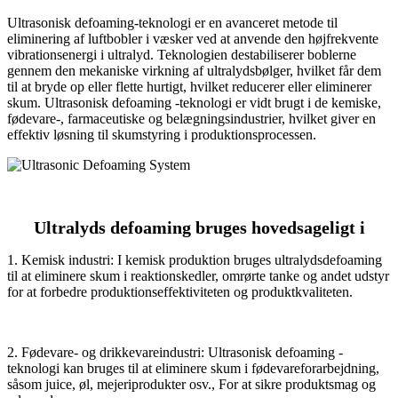
Ultrasonisk defoaming-teknologi er en avanceret metode til
eliminering af luftbobler i væsker ved at anvende den højfrekvente
vibrationsenergi i ultralyd. Teknologien destabiliserer boblerne
gennem den mekaniske virkning af ultralydsbølger, hvilket får dem
til at bryde op eller flette hurtigt, hvilket reducerer eller eliminerer
skum. Ultrasonisk defoaming -teknologi er vidt brugt i de kemiske,
fødevare-, farmaceutiske og belægningsindustrier, hvilket giver en
effektiv løsning til skumstyring i produktionsprocessen.
Ultralyds defoaming bruges hovedsageligt i
1. Kemisk industri: I kemisk produktion bruges ultralydsdefoaming
til at eliminere skum i reaktionskedler, omrørte tanke og andet udstyr
for at forbedre produktionseffektiviteten og produktkvaliteten.
2. Fødevare- og drikkevareindustri: Ultrasonisk defoaming -
teknologi kan bruges til at eliminere skum i fødevareforarbejdning,
såsom juice, øl, mejeriprodukter osv., For at sikre produktsmag og