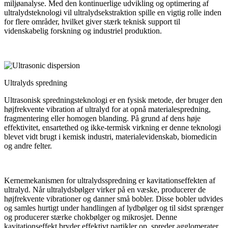
miljøanalyse. Med den kontinuerlige udvikling og optimering af
ultralydsteknologi vil ultralydsekstraktion spille en vigtig rolle inden
for flere områder, hvilket giver stærk teknisk support til
videnskabelig forskning og industriel produktion.
Ultralyds spredning
Ultrasonisk spredningsteknologi er en fysisk metode, der bruger den
højfrekvente vibration af ultralyd for at opnå materialespredning,
fragmentering eller homogen blanding. På grund af dens høje
effektivitet, ensartethed og ikke-termisk virkning er denne teknologi
blevet vidt brugt i kemisk industri, materialevidenskab, biomedicin
og andre felter.
Kernemekanismen for ultralydsspredning er kavitationseffekten af ​​
ultralyd. Når ultralydsbølger virker på en væske, producerer de
højfrekvente vibrationer og danner små bobler. Disse bobler udvides
og samles hurtigt under handlingen af ​​lydbølger og til sidst sprænger
og producerer stærke chokbølger og mikrosjet. Denne
kavitationseffekt bryder effektivt partikler op, spreder agglomerater