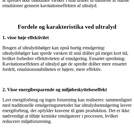
at spredes ikke blandbare væsker i små dråber til dannelse af stabile
emulsioner gennem kavitationseffekten af ​​ultralyd.
Fordele og karakteristika ved ultralyd
1. visse høje effektivitet
Brugen af ​​ultralydsbølger kan opnå hurtig emulgering:
ultralydsbølger kan sprede væsken til små dråber på meget kort tid,
hvilket forbedrer effektiviteten af ​​emulgering. Ensartet spredning:
Kavitationseffekten af ​​ultralyd gør de spredte dråber mere ensartet
fordelt, emulsionsstabiliteten er højere, mere effektiv.
2. Visse energibesparende og miljøbeskyttelseseffekt
Lavt energiforbrug og ingen forurening kan realiseres: sammenlignet
med traditionelle emulgeringsmetoder har ultralydsemulgering lavere
energiforbrug, der opfylder kravene til grøn produktion. Det er ikke
nødvendigt at tilføje kemiske emulgatorer i processen, hvilket
reducerer miljøforurening.