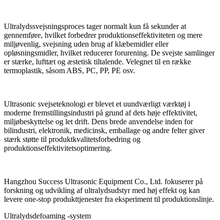
Ultralydssvejsningsproces tager normalt kun få sekunder at
gennemføre, hvilket forbedrer produktionseffektiviteten og mere
miljøvenlig, svejsning uden brug af klæbemidler eller
opløsningsmidler, hvilket reducerer forurening. De svejste samlinger
er stærke, lufttæt og æstetisk tiltalende. Velegnet til en række
termoplastik, såsom ABS, PC, PP, PE osv.
Ultrasonic svejseteknologi er blevet et uundværligt værktøj i
moderne fremstillingsindustri på grund af dets høje effektivitet,
miljøbeskyttelse og let drift. Dens brede anvendelse inden for
bilindustri, elektronik, medicinsk, emballage og andre felter giver
stærk støtte til produktkvalitetsforbedring og
produktionseffektivitetsoptimering.
Hangzhou Success Ultrasonic Equipment Co., Ltd. fokuserer på
forskning og udvikling af ultralydsudstyr med høj effekt og kan
levere one-stop produkttjenester fra eksperiment til produktionslinje.
Ultralydsdefoaming -system