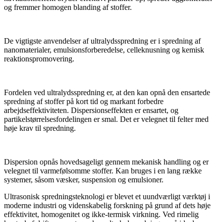
og fremmer homogen blanding af stoffer.
De vigtigste anvendelser af ultralydsspredning er i spredning af
nanomaterialer, emulsionsforberedelse, celleknusning og kemisk
reaktionspromovering.
Fordelen ved ultralydsspredning er, at den kan opnå den ensartede
spredning af stoffer på kort tid og markant forbedre
arbejdseffektiviteten. Dispersionseffekten er ensartet, og
partikelstørrelsesfordelingen er smal. Det er velegnet til felter med
høje krav til spredning.
Dispersion opnås hovedsageligt gennem mekanisk handling og er
velegnet til varmefølsomme stoffer. Kan bruges i en lang række
systemer, såsom væsker, suspension og emulsioner.
Ultrasonisk spredningsteknologi er blevet et uundværligt værktøj i
moderne industri og videnskabelig forskning på grund af dets høje
effektivitet, homogenitet og ikke-termisk virkning. Ved rimelig