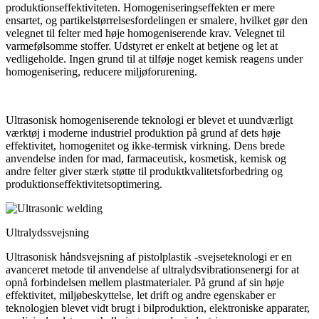
produktionseffektiviteten. Homogeniseringseffekten er mere
ensartet, og partikelstørrelsesfordelingen er smalere, hvilket gør den
velegnet til felter med høje homogeniserende krav. Velegnet til
varmefølsomme stoffer. Udstyret er enkelt at betjene og let at
vedligeholde. Ingen grund til at tilføje noget kemisk reagens under
homogenisering, reducere miljøforurening.
Ultrasonisk homogeniserende teknologi er blevet et uundværligt
værktøj i moderne industriel produktion på grund af dets høje
effektivitet, homogenitet og ikke-termisk virkning. Dens brede
anvendelse inden for mad, farmaceutisk, kosmetisk, kemisk og
andre felter giver stærk støtte til produktkvalitetsforbedring og
produktionseffektivitetsoptimering.
Ultralydssvejsning
Ultrasonisk håndsvejsning af pistolplastik -svejseteknologi er en
avanceret metode til anvendelse af ultralydsvibrationsenergi for at
opnå forbindelsen mellem plastmaterialer. På grund af sin høje
effektivitet, miljøbeskyttelse, let drift og andre egenskaber er
teknologien blevet vidt brugt i bilproduktion, elektroniske apparater,