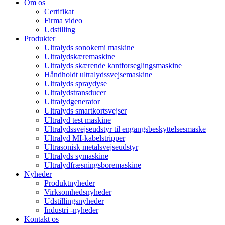
Om os
Certifikat
Firma video
Udstilling
Produkter
Ultralyds sonokemi maskine
Ultralydskæremaskine
Ultralyds skærende kantforseglingsmaskine
Håndholdt ultralydssvejsemaskine
Ultralyds spraydyse
Ultralydstransducer
Ultralydgenerator
Ultralyds smartkortsvejser
Ultralyd test maskine
Ultralydssvejseudstyr til engangsbeskyttelsesmaske
Ultralyd MI-kabelstripper
Ultrasonisk metalsvejseudstyr
Ultralyds symaskine
Ultralydfræsningsboremaskine
Nyheder
Produktnyheder
Virksomhedsnyheder
Udstillingsnyheder
Industri -nyheder
Kontakt os